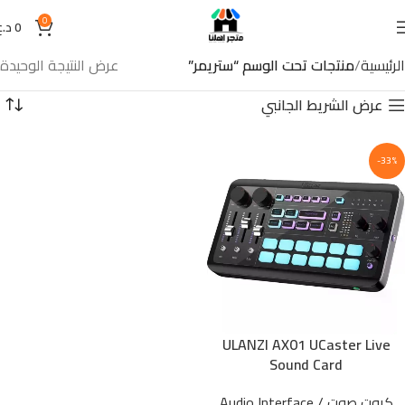
0
0
د.ع
الرئيسية
منتجات تحت الوسم “ستريمر”
عرض النتيجة الوحيدة
عرض الشريط الجانبي
-33%
ULANZI AX01 UCaster Live
Sound Card
كروت صوت / Audio Interface