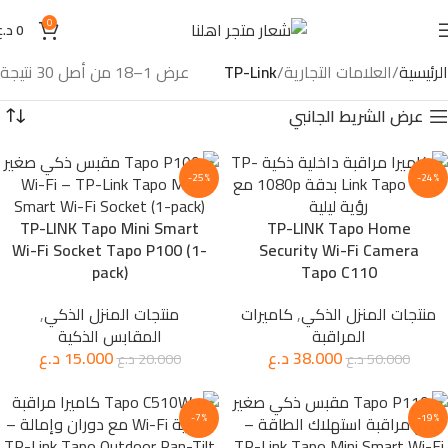
0
0
د.ع
الرئيسية
العلامات التجارية
TP-Link
عرض 1–18 من أصل 30 نتيجة
عرض الشريط الجانبي
-25%
-24%
TP-LINK Tapo Mini Smart
TP-LINK Tapo Home
Wi-Fi Socket Tapo P100 (1-
Security Wi-Fi Camera
pack)
Tapo C110
منتجات المنزل الذكي
,
كاميرات
منتجات المنزل الذكي
,
المراقبة
المقابس الذكية
38.000
د.ع
15.000
د.ع
50.000
د.ع
20.000
د.ع
-7%
-19%