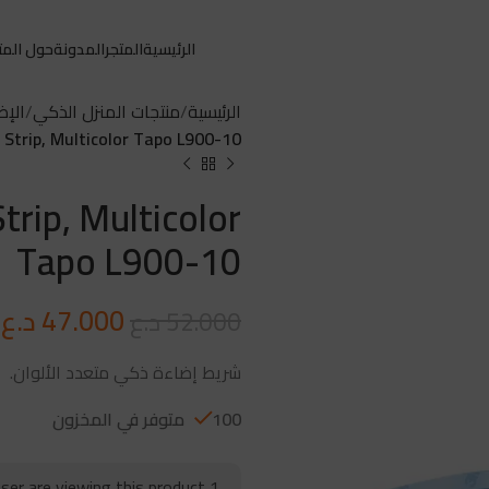
الرئيسية
المتجر
المدونة
حول المت
الرئيسية
منتجات المنزل الذكي
الإض
Strip, Multicolor Tapo L900-10
rip, Multicolor
Tapo L900-10
47.000
د.ع
52.000
د.ع
شريط إضاءة ذكي متعدد الألوان.
100 متوفر في المخزون
user are viewing this product
1