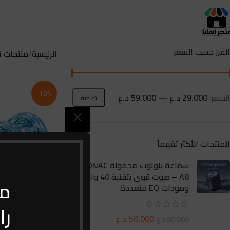
الفرز حسب السعر
الرئيسية
منتجات تح
-10%
السعر:
29.000 د.ع
—
59.000 د.ع
تصفية
المنتجات الأكثر تقييماً
سماعة بلوتوث محمولة SONAC
A8 – صوت قوي بتقنية 40 واط
مـ
ومودات EQ متعددة
را
50.000
د.ع
80.000
د.ع