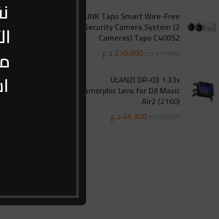
نق
ght Strip,
TP-LINK Tapo Smart Wire-Free
900-10
Security Camera System (2
ال
Cameras) Tapo C400S2
منتجات المن
مـ
210.000
د.ع
215.000
د.ع
.000
اش
ULANZI DR-03 1.33x
Anamorphic Lens for DJI Mavic
-8%
Air2 (2160)
45.300
د.ع
56.625
د.ع