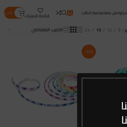
جر
تواصل معنا
متابعة الطلب
0
د.ع
قائمة الامنيات
ر
9
12
18
24
-10%
ا
ا