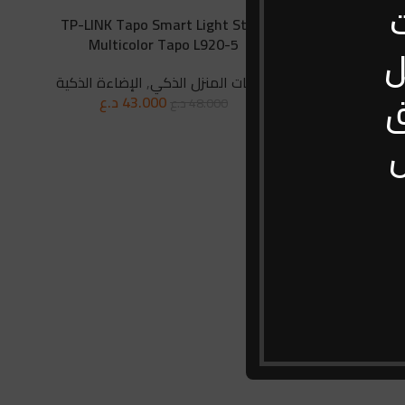
ت
TP-LINK Tapo Smart Light Strip,
TP-LIN
Multicolor Tapo L920-5
Mu
ل
 الذكية
منتجات المنزل الذكي
,
الإضاءة الذكية
ق
43.000
د.ع
48.000
د.ع
ل