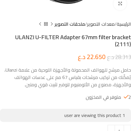
Click to enlarge
الرئيسية
معدات التصوير
ملحقات التصوير
ULANZI U-FILTER Adapter 67mm filter bracket
(2111)
22.650
د.ع
28.313
د.ع
حامل مرشح للهواتف المحمولة والأجهزة اللوحية من علامة Ulanzi،
يُمكّنك من تركيب مرشحات بقياس 67 مم على عدسات الهواتف
والأجهزة، مصنوع من الألومنيوم لتوفير تثبيت قوي ومتين.
2 متوفر في المخزون
user are viewing this product
1