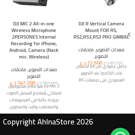
DJI MIC 2 All-in-one
DJI R Vertical Camera
Wireless Microphone
Mount FOR RS,
2PERSONES Internal
RS2,RS3,RS3 PRO GIMBAL
Recording for iPhone,
معدات التصوير
,
ملحقات
Android, Camera (Neck
التصوير
mic. Wireless)
77.500
د.ع
85.250
د.ع
حامل عمودي من DJI لتحسين
معدات التصوير
,
ملحقات
ثبات الكاميرا عند التصوير
التصوير
العمودي على جيمبلات RS.
347.200
د.ع
381.920
د.ع
DJI Mic 2 هو نظام ميكروفون
لاسلكي يُستخدم لتسجيل الصوت
بجودة عالية في الفيديوهات
والمقابلات والبث والمحتوى
الإبداعي. يتكون عادة من جهاز
Copyright AhlnaStore 2026
استقبال وجهاز إرسال (أو أكثر) مع
حقيبة شحن، ويوفر اتصالًا لاسلكيًا
يعتمد على تردد 2.4 GHz، مع دعم